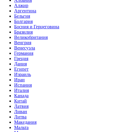
Албания
Алжир
Аргентина
Бельгия
Болгария
Босния и Герцеговина
Бразилия
Великобритания
Венгрия
Венесуэла
Германия
Греция
Дания
Египет
Израиль
Иран
Испания
Италия
Канада
Китай
Латвия
Ливан
Литва
Македания
Мальта