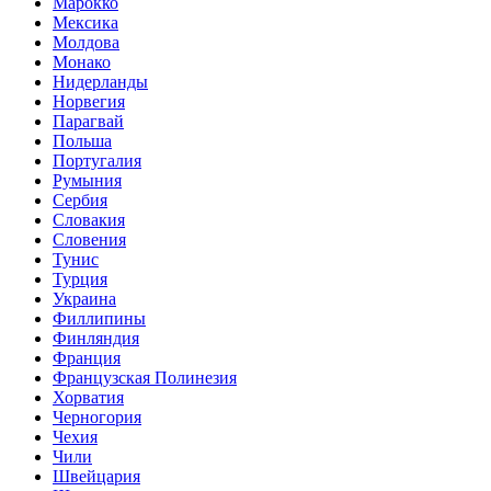
Марокко
Мексика
Молдова
Монако
Нидерланды
Норвегия
Парагвай
Польша
Португалия
Румыния
Сербия
Словакия
Словения
Тунис
Турция
Украина
Филлипины
Финляндия
Франция
Французская Полинезия
Хорватия
Черногория
Чехия
Чили
Швейцария