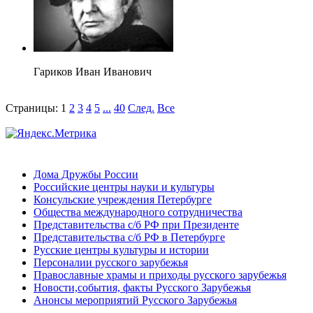
Гариков Иван Иванович
Страницы:
1
2
3
4
5
...
40
След.
Все
Дома Дружбы России
Российские центры науки и культуры
Консульские учреждения Петербурге
Общества международного сотрудничества
Представительства с/б РФ при Президенте
Представительства с/б РФ в Петербурге
Русские центры культуры и истории
Персоналии русского зарубежья
Православные храмы и приходы русского зарубежья
Новости,события, факты Русского Зарубежья
Анонсы мероприятий Русского Зарубежья