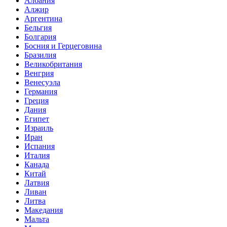
Албания
Алжир
Аргентина
Бельгия
Болгария
Босния и Герцеговина
Бразилия
Великобритания
Венгрия
Венесуэла
Германия
Греция
Дания
Египет
Израиль
Иран
Испания
Италия
Канада
Китай
Латвия
Ливан
Литва
Македания
Мальта