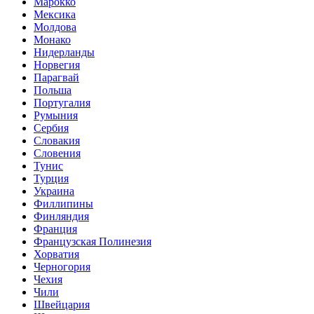
Марокко
Мексика
Молдова
Монако
Нидерланды
Норвегия
Парагвай
Польша
Португалия
Румыния
Сербия
Словакия
Словения
Тунис
Турция
Украина
Филлипины
Финляндия
Франция
Французская Полинезия
Хорватия
Черногория
Чехия
Чили
Швейцария