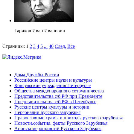
Гариков Иван Иванович
Страницы:
1
2
3
4
5
...
40
След.
Все
Дома Дружбы России
Российские центры науки и культуры
Консульские учреждения Петербурге
Общества международного сотрудничества
Представительства с/б РФ при Президенте
Представительства с/б РФ в Петербурге
Русские центры культуры и истории
Персоналии русского зарубежья
Православные храмы и приходы русского зарубежья
Новости,события, факты Русского Зарубежья
Анонсы мероприятий Русского Зарубежья