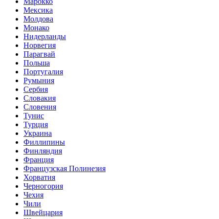
Марокко
Мексика
Молдова
Монако
Нидерланды
Норвегия
Парагвай
Польша
Португалия
Румыния
Сербия
Словакия
Словения
Тунис
Турция
Украина
Филлипины
Финляндия
Франция
Французская Полинезия
Хорватия
Черногория
Чехия
Чили
Швейцария