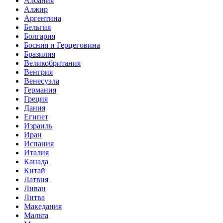
Албания
Алжир
Аргентина
Бельгия
Болгария
Босния и Герцеговина
Бразилия
Великобритания
Венгрия
Венесуэла
Германия
Греция
Дания
Египет
Израиль
Иран
Испания
Италия
Канада
Китай
Латвия
Ливан
Литва
Македания
Мальта