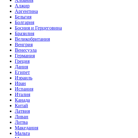
Албания
Алжир
Аргентина
Бельгия
Болгария
Босния и Герцеговина
Бразилия
Великобритания
Венгрия
Венесуэла
Германия
Греция
Дания
Египет
Израиль
Иран
Испания
Италия
Канада
Китай
Латвия
Ливан
Литва
Македания
Мальта