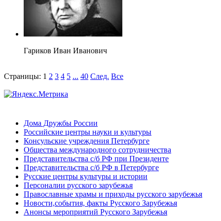
Гариков Иван Иванович
Страницы:
1
2
3
4
5
...
40
След.
Все
Дома Дружбы России
Российские центры науки и культуры
Консульские учреждения Петербурге
Общества международного сотрудничества
Представительства с/б РФ при Президенте
Представительства с/б РФ в Петербурге
Русские центры культуры и истории
Персоналии русского зарубежья
Православные храмы и приходы русского зарубежья
Новости,события, факты Русского Зарубежья
Анонсы мероприятий Русского Зарубежья