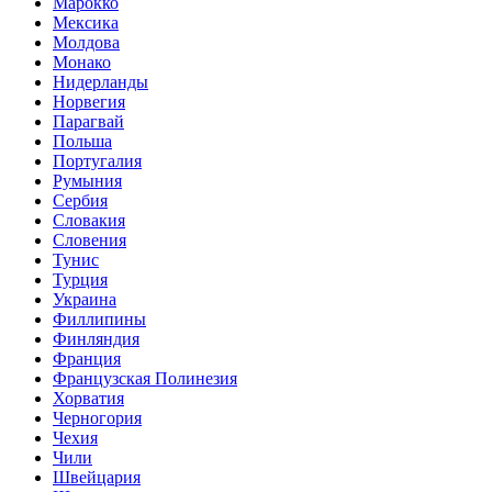
Марокко
Мексика
Молдова
Монако
Нидерланды
Норвегия
Парагвай
Польша
Португалия
Румыния
Сербия
Словакия
Словения
Тунис
Турция
Украина
Филлипины
Финляндия
Франция
Французская Полинезия
Хорватия
Черногория
Чехия
Чили
Швейцария