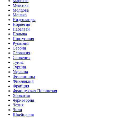
Марокко
Мексика
Молдова
Монако
Нидерланды
Норвегия
Парагвай
Польша
Португалия
Румыния
Сербия
Словакия
Словения
Тунис
Турция
Украина
Филлипины
Финляндия
Франция
Французская Полинезия
Хорватия
Черногория
Чехия
Чили
Швейцария