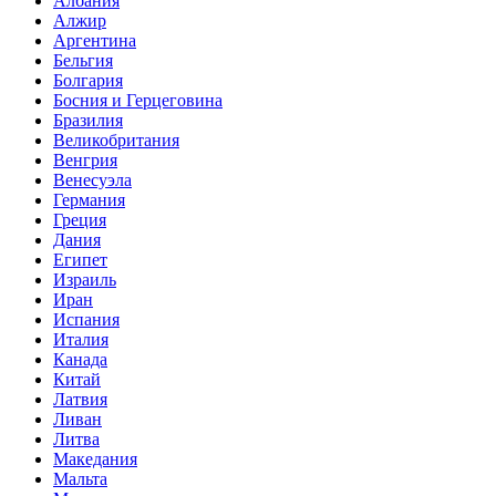
Албания
Алжир
Аргентина
Бельгия
Болгария
Босния и Герцеговина
Бразилия
Великобритания
Венгрия
Венесуэла
Германия
Греция
Дания
Египет
Израиль
Иран
Испания
Италия
Канада
Китай
Латвия
Ливан
Литва
Македания
Мальта