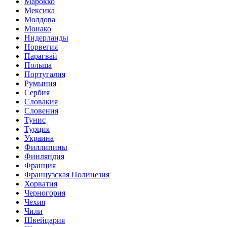
Марокко
Мексика
Молдова
Монако
Нидерланды
Норвегия
Парагвай
Польша
Португалия
Румыния
Сербия
Словакия
Словения
Тунис
Турция
Украина
Филлипины
Финляндия
Франция
Французская Полинезия
Хорватия
Черногория
Чехия
Чили
Швейцария