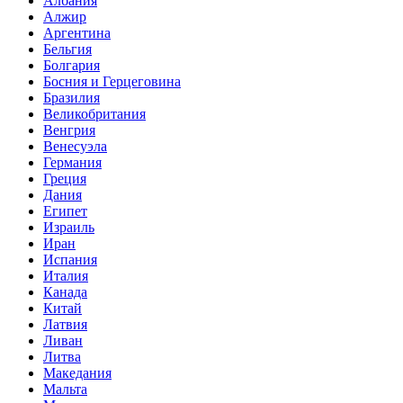
Албания
Алжир
Аргентина
Бельгия
Болгария
Босния и Герцеговина
Бразилия
Великобритания
Венгрия
Венесуэла
Германия
Греция
Дания
Египет
Израиль
Иран
Испания
Италия
Канада
Китай
Латвия
Ливан
Литва
Македания
Мальта