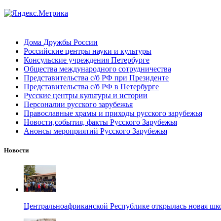
Дома Дружбы России
Российские центры науки и культуры
Консульские учреждения Петербурге
Общества международного сотрудничества
Представительства с/б РФ при Президенте
Представительства с/б РФ в Петербурге
Русские центры культуры и истории
Персоналии русского зарубежья
Православные храмы и приходы русского зарубежья
Новости,события, факты Русского Зарубежья
Анонсы мероприятий Русского Зарубежья
Новости
Центральноафриканской Республике открылась новая шк