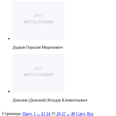
Дудков Герасим Миронович
Донсков (Донской) Исидор Клементьевич
Страницы:
Пред.
1
...
23
24
25
26
27
...
40
След.
Все