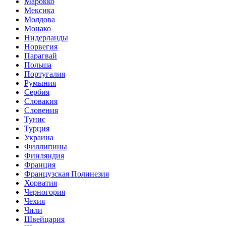
Марокко
Мексика
Молдова
Монако
Нидерланды
Норвегия
Парагвай
Польша
Португалия
Румыния
Сербия
Словакия
Словения
Тунис
Турция
Украина
Филлипины
Финляндия
Франция
Французская Полинезия
Хорватия
Черногория
Чехия
Чили
Швейцария