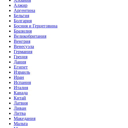
Албания
Алжир
Аргентина
Бельгия
Болгария
Босния и Герцеговина
Бразилия
Великобритания
Венгрия
Венесуэла
Германия
Греция
Дания
Египет
Израиль
Иран
Испания
Италия
Канада
Китай
Латвия
Ливан
Литва
Македания
Мальта