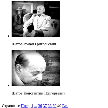
Шатов Роман Григорьевич
Шатов Константин Григорьевич
Страницы:
Пред.
1
...
36
37
38
39
40
Все