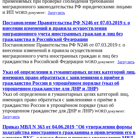
применяемых при проверке соблюдения требований
миграционного законодательства РФ юридическими лицами
и ИП
WORD документ:
Загрузить
Постановление Правительства РФ N246 от 07.03.2019 г. о
внесении изменений в правила осуществления
миграционного учета иностранных граждан и лиц без
гражданства в Российской Федерации
Постановление Правительства РФ N246 от 07.03.2019 г. о
внесении изменений в правила осуществления
миграционного учета иностранных граждан и лиц без
гражданства в Российской Федерации
WORD документ:
Загрузить
Указ об определении в гуманитарных целях категорий лиц,
имеющих право обратиться с заявлениями о приёме в
гражданство России в упрощённом порядке (указ об
упрощенном гражданстве для ДНР и ЛНР)
Указ об определении в гуманитарных целях категорий лиц,
имеющих право обратиться с заявлениями о приёме в
гражданство России в упрощённом порядке (указ об
упрощенном гражданстве для ДНР и ЛНР)
WORD документ:
Загрузить
Приказ МВД N 363 от 04.06.2019 "Об утверждении формы
ходатайства иностранного гражданина о привлечении его в
качестве ВКС, а также форм и порядка уведомления МВД