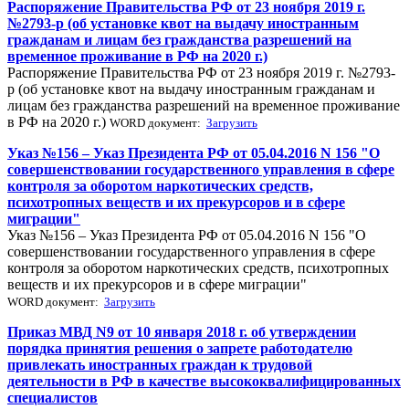
Распоряжение Правительства РФ от 23 ноября 2019 г.
№2793-р (об установке квот на выдачу иностранным
гражданам и лицам без гражданства разрешений на
временное проживание в РФ на 2020 г.)
Распоряжение Правительства РФ от 23 ноября 2019 г. №2793-
р (об установке квот на выдачу иностранным гражданам и
лицам без гражданства разрешений на временное проживание
в РФ на 2020 г.)
WORD документ:
Загрузить
Указ №156 – Указ Президента РФ от 05.04.2016 N 156 "О
совершенствовании государственного управления в сфере
контроля за оборотом наркотических средств,
психотропных веществ и их прекурсоров и в сфере
миграции"
Указ №156 – Указ Президента РФ от 05.04.2016 N 156 "О
совершенствовании государственного управления в сфере
контроля за оборотом наркотических средств, психотропных
веществ и их прекурсоров и в сфере миграции"
WORD документ:
Загрузить
Приказ МВД N9 от 10 января 2018 г. об утверждении
порядка принятия решения о запрете работодателю
привлекать иностранных граждан к трудовой
деятельности в РФ в качестве высококвалифицированных
специалистов