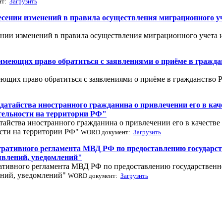
нт:
Загрузить
несении изменений в правила осуществления миграционного у
сении изменений в правила осуществления миграционного учета 
 имеющих право обратиться с заявлениями о приёме в гражд
еющих право обратиться с заявлениями о приёме в гражданство
одатайства иностранного гражданина о привлечении его в к
тельности на территории РФ"
тайства иностранного гражданина о привлечении его в качеств
сти на территории РФ"
WORD документ:
Загрузить
тративного регламента МВД РФ по предоставлению государст
явлений, уведомлений"
ативного регламента МВД РФ по предоставлению государственн
лений, уведомлений"
WORD документ:
Загрузить