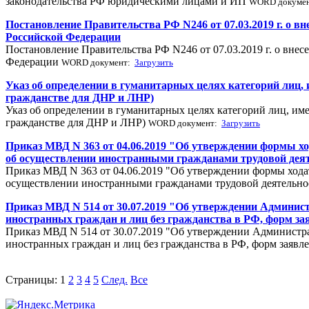
законодательства РФ юридическими лицами и ИП
WORD докуме
Постановление Правительства РФ N246 от 07.03.2019 г. о в
Российской Федерации
Постановление Правительства РФ N246 от 07.03.2019 г. о вне
Федерации
WORD документ:
Загрузить
Указ об определении в гуманитарных целях категорий лиц,
гражданстве для ДНР и ЛНР)
Указ об определении в гуманитарных целях категорий лиц, им
гражданстве для ДНР и ЛНР)
WORD документ:
Загрузить
Приказ МВД N 363 от 04.06.2019 "Об утверждении формы х
об осуществлении иностранными гражданами трудовой дея
Приказ МВД N 363 от 04.06.2019 "Об утверждении формы хода
осуществлении иностранными гражданами трудовой деятельно
Приказ МВД N 514 от 30.07.2019 "Об утверждении Админис
иностранных граждан и лиц без гражданства в РФ, форм за
Приказ МВД N 514 от 30.07.2019 "Об утверждении Администр
иностранных граждан и лиц без гражданства в РФ, форм заяв
Страницы:
1
2
3
4
5
След.
Все