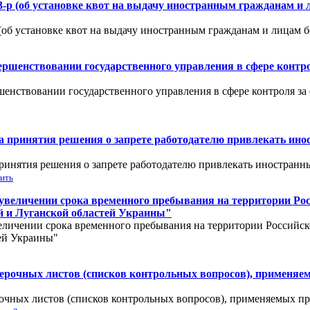
3-р (об установке квот на выдачу иностранным гражданам и 
 (об установке квот на выдачу иностранным гражданам и лицам 
вершенствовании государственного управления в сфере контр
шенствовании государственного управления в сфере контроля за
ка принятия решения о запрете работодателю привлекать ино
ринятия решения о запрете работодателю привлекать иностранны
зить
б увеличении срока временного пребывания на территории Р
 и Луганской областей Украины"
величении срока временного пребывания на территории Россий
ей Украины"
верочных листов (списков контрольных вопросов), применяе
очных листов (списков контрольных вопросов), применяемых п