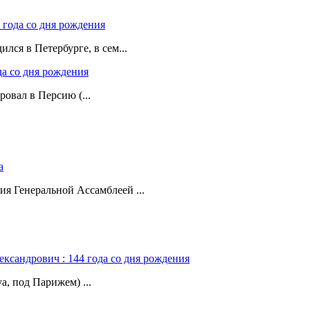
 года со дня рождения
лся в Петербурге, в сем...
да со дня рождения
ровал в Персию (...
а
ия Генеральной Ассамблеей ...
ександрович : 144 года со дня рождения
а, под Парижем) ...