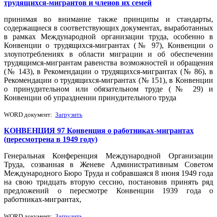
трудящихся-мигрантов и членов их семей
принимая во внимание также принципы и стандарты,
содержащиеся в соответствующих документах, выработанных
в рамках Международной организации труда, особенно в
Конвенции о трудящихся-мигрантах (№ 97), Конвенции о
злоупотреблениях в области миграции и об обеспечении
трудящимся-мигрантам равенства возможностей и обращения
(№ 143), в Рекомендации о трудящихся-мигрантах (№ 86), в
Рекомендации о трудящихся-мигрантах (№ 151), в Конвенции
о принудительном или обязательном труде (№ 29) и
Конвенции об упразднении принудительного труда
WORD документ:
Загрузить
КОНВЕНЦИЯ 97 Конвенция о работниках-мигрантах
(пересмотрена в 1949 году)
Генеральная Конференция Международной Организации
Труда, созванная в Женеве Административным Советом
Международного Бюро Труда и собравшаяся 8 июня 1949 года
на свою тридцать вторую сессию, постановив принять ряд
предложений о пересмотре Конвенции 1939 года о
работниках-мигрантах,
WORD документ:
Загрузить