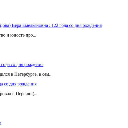
цова) Вера Емельяновна : 122 года со дня рождения
во и юность про...
 года со дня рождения
лся в Петербурге, в сем...
да со дня рождения
ровал в Персию (...
а