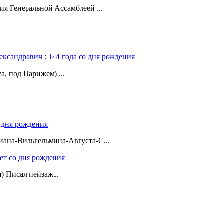
ия Генеральной Ассамблеей ...
ександрович : 144 года со дня рождения
а, под Парижем) ...
о дня рождения
ана-Вильгельмина-Августа-С...
лет со дня рождения
я) Писал пейзаж...