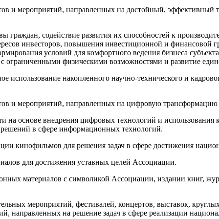
 мероприятий, направленных на достойный, эффективный тру
ждан, содействие развития их способностей к производител
тересов инвесторов, повышения инвестиционной и финансовой г
мирования условий для комфортного ведения бизнеса субъекта
 лиц с ограниченными физическими возможностями и развитие
спользование накопленного научно-технического и кадрового
и мероприятий, направленных на цифровую трансформацию в
основе внедрения цифровых технологий и использования ко
х решений в сфере информационных технологий.
ации кинофильмов для решения задач в сфере достижения нацио
риалов для достижения уставных целей Ассоциации.
нных материалов с символикой Ассоциации, издании книг, журн
льных мероприятий, фестивалей, концертов, выставок, круглых 
ий, направленных на решение задач в сфере реализации национ