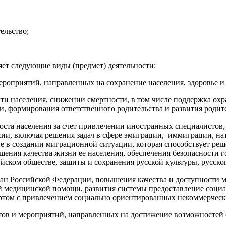
ельство;
ет следующие виды (предмет) деятельности:
ероприятий, направленных на сохранение населения, здоровье и
населения, снижении смертности, в том числе поддержка охр
и, формирования ответственного родительства и развития родит
населения за счет привлечении иностранных специалистов, г
ссии, включая решения задач в сфере эмиграции, иммиграции, на
е в создании миграционной ситуации, которая способствует реш
шения качества жизни ее населения, обеспечения безопасности 
ском обществе, защиты и сохранения русской культуры, русског
ссийской Федерации, повышения качества и доступности ме
й медицинской помощи, развития системы предоставление соци
портом с привлечением социально ориентированных некоммерчес
 мероприятий, направленных на достижение возможностей сам