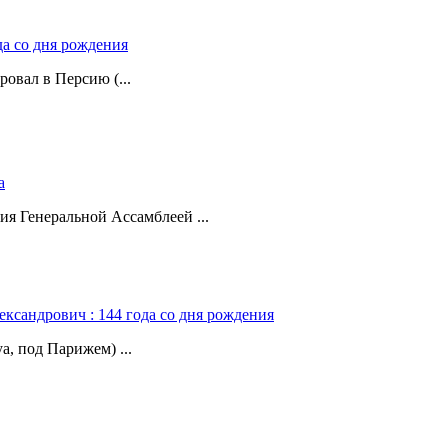
да со дня рождения
ровал в Персию (...
а
ия Генеральной Ассамблеей ...
ександрович : 144 года со дня рождения
а, под Парижем) ...