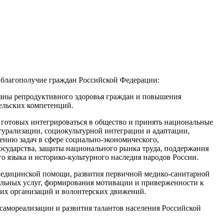
 благополучие граждан Российской Федерации:
аны репродуктивного здоровья граждан и повышения
ельских компетенций.
отовых интегрироваться в общество и принять национальные
турализации, социокультурной интеграции и адаптации,
ению задач в сфере социально-экономического,
государства, защиты национального рынка труда, поддержания
о языка и историко-культурного наследия народов России.
дицинской помощи, развития первичной медико-санитарной
альных услуг, формирования мотивации и приверженности к
ких организаций и волонтерских движений.
ореализации и развития талантов населения Российской