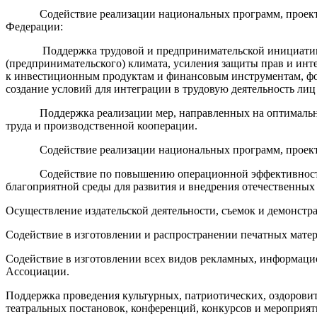
Содействие реализации национальных программ, проектов и
Федерации:
Поддержка трудовой и предпринимательской инициативы гра
(предпринимательского) климата, усиления защиты прав и ин
к инвестиционным продуктам и финансовым инструментам, фор
создание условий для интеграции в трудовую деятельность
Поддержка реализации мер, направленных на оптимальное и
труда и производственной кооперации.
Содействие реализации национальных программ, проектов 
Содействие по повышению операционной эффективности на 
благоприятной среды для развития и внедрения отечественны
Осуществление издательской деятельности, съемок и демонстр
Содействие в изготовлении и распространении печатных мате
Содействие в изготовлении всех видов рекламных, информацио
Ассоциации.
Поддержка проведения культурных, патриотических, оздоровите
театральных постановок, конференций, конкурсов и мероприят