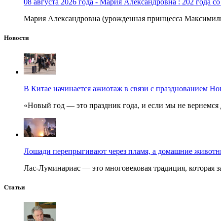
08 августа 2026 года - Мария Александровна : 202 года с
Мария Александровна (урожденная принцесса Максимили
Новости
В Китае начинается ажиотаж в связи с празднованием Но
«Новый год — это праздник года, и если мы не вернемся 
Лошади перепрыгивают через пламя, а домашние животные
Лас-Луминариас — это многовековая традиция, которая за
Статьи