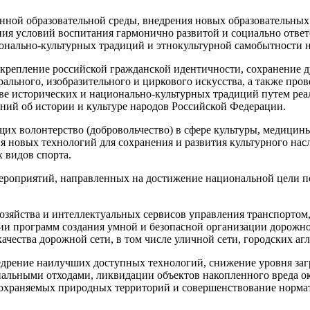
енной образовательной среды, внедрения новых образовательн
дания условий воспитания гармонично развитой и социально отв
онально-культурных традиций и этнокультурной самобытности н
крепление российской гражданской идентичности, сохранение 
рального, изобразительного и циркового искусства, а также про
ове исторических и национально-культурных традиций путем ре
ний об истории и культуре народов Российской Федерации.
лонтерство (добровольчество) в сфере культуры, медицины, 
я новых технологий для сохранения и развития культурного нас
 видов спорта.
ероприятий, направленных на достижение национальной цели п
озяйства и интеллектуальных сервисов управления транспортом
ции программ создания умной и безопасной организации дорожн
чества дорожной сети, в том числе уличной сети, городских аг
едрение наилучших доступных технологий, снижение уровня заг
нальными отходами, ликвидации объектов накопленного вреда 
о охраняемых природных территорий и совершенствование норма